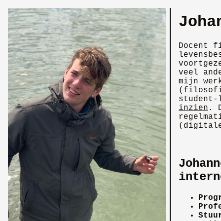
Joha
Docent f
levensbe
voortgez
veel and
mijn wer
(filosof
student-
inzien
. 
regelmat
(digital
Johann
intern
Prog
Prof
Stuu