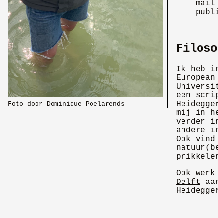
mai
publ
Filoso
Ik heb i
European
Universi
een
scri
Heidegge
Foto door Dominique Poelarends
mij in h
verder i
andere i
Ook vind
natuur(b
prikkele
Ook werk
Delft
aa
Heidegge